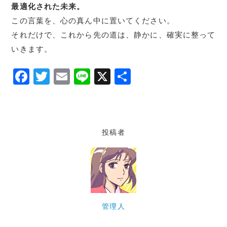
最適化された未来。
この言葉を、心の真ん中に置いてください。
それだけで、これから先の道は、静かに、確実に整って
いきます。
F
T
E
Li
X
共
a
w
m
n
有
c
itt
ai
e
e
er
l
投稿者
b
o
o
k
管理人