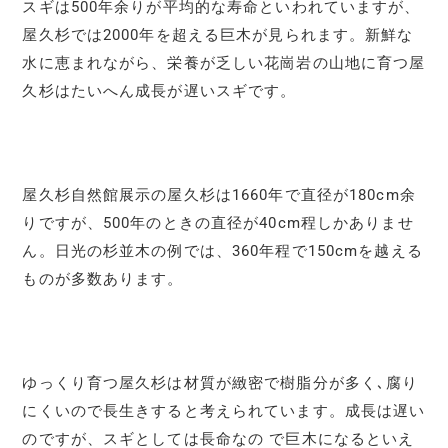
スギは500年余りが平均的な寿命といわれていますが、
屋久杉では2000年を超える巨木が見られます。新鮮な
水に恵まれながら、栄養が乏しい花崗岩の山地に育つ屋
久杉はたいへん成長が遅いスギです。
屋久杉自然館展示の屋久杉は1660年で直径が180cm余
りですが、500年のときの直径が40cm程しかありませ
ん。日光の杉並木の例では、360年程で150cmを越える
ものが多数あります。
ゆっくり育つ屋久杉は材質が緻密で樹脂分が多く､腐り
にくいので長生きすると考えられています。成長は遅い
のですが、スギとしては長命なの で巨木になるといえ