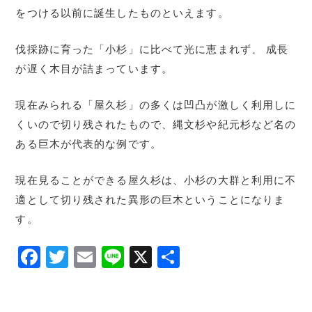
をつける以前に誕生したものといえます。
伐採跡に育った「小杉」に比べて光に恵まれず、 成長
が遅く木目が詰まっています。
現在みられる「屋久杉」の多くは凹凸が激しく利用しに
くいので切り残されたもので、縄文杉や紀元杉など名の
ある巨木が代表的な例です。
現在見ることができる屋久杉は、小杉の大群と利用に不
適として切り残された異形の巨木ということになりま
す。
F
T
E
Li
X
共
a
w
m
n
有
c
itt
ai
e