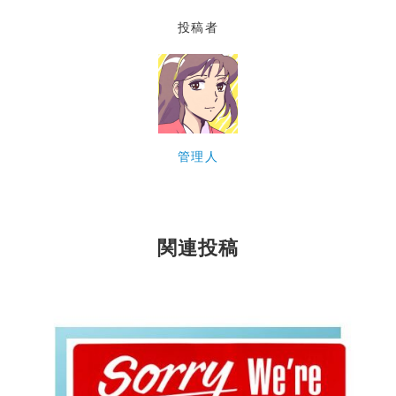
e
er
l
投稿者
b
o
o
k
管理人
関連投稿