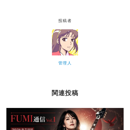
c
itt
ai
e
e
er
l
投稿者
b
o
o
k
管理人
関連投稿