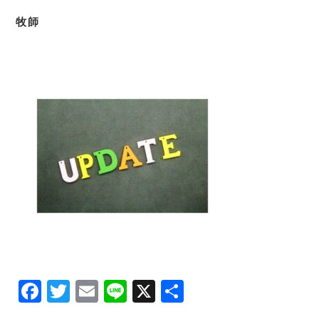
牧師
F
T
E
Li
X
共
a
w
m
n
有