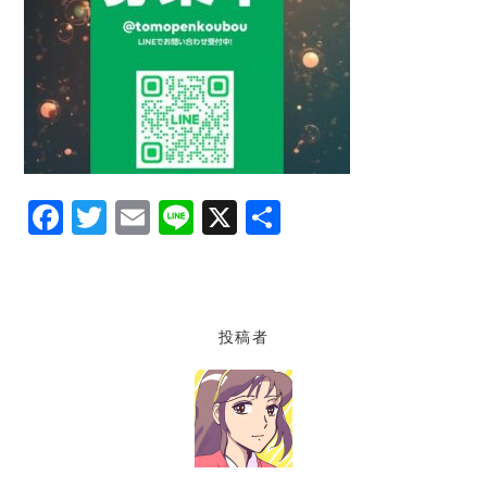
F
T
E
Li
X
共
a
w
m
n
有
c
itt
ai
e
e
er
l
投稿者
b
o
o
k