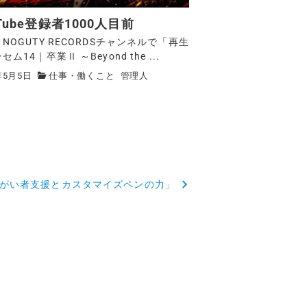
uTube登録者1000人目前
NOGUTY RECORDSチャンネルで「再生
ム14｜卒業Ⅱ ～Beyond the ...
年5月5日
仕事・働くこと
管理人
がい者支援とカスタマイズペンの力」