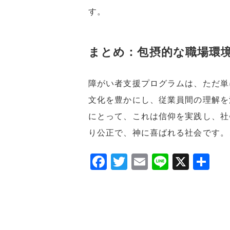
す。
まとめ：包摂的な職場環
障がい者支援プログラムは、ただ単
文化を豊かにし、従業員間の理解を
にとって、これは信仰を実践し、社
り公正で、神に喜ばれる社会です。
F
T
E
Li
X
共
a
w
m
n
有
c
itt
ai
e
e
er
l
b